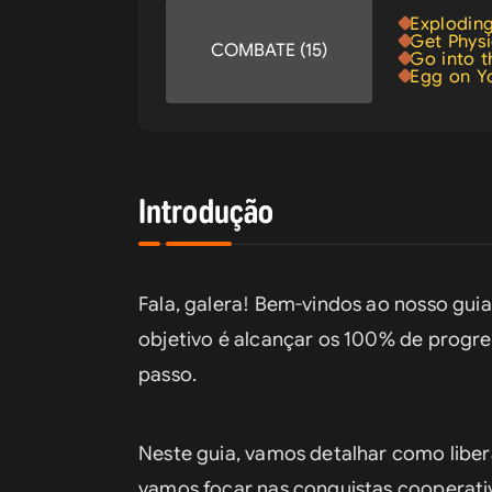
Explodin
Get Physi
COMBATE (15)
Go into t
Egg on Y
Introdução
Fala, galera! Bem-vindos ao nosso gui
objetivo é alcançar os 100% de progre
passo.
Neste guia, vamos detalhar como liber
vamos focar nas conquistas cooperati