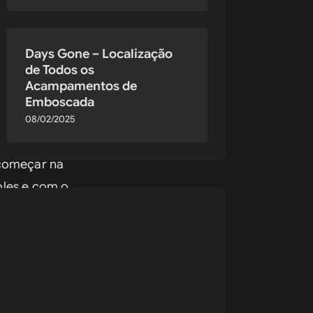
tarão aqui, 
Days Gone – Localização
de Todos os
Acampamentos de
Emboscada
08/02/2025
começar na 
oles e com o 
ambém é 
dida certa.
el. Isso 
s de 