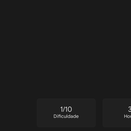
1/10
Dificuldade
Hor