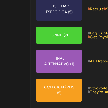
DIFICULDADE
Recruit
S
ESPECÍFICA (5)
Egg Hunt
GRIND (7)
Get Physi
FINAL
All Dres
ALTERNATIVO (1)
COLECIONÁVEIS
Stockpile
They're 
(5)