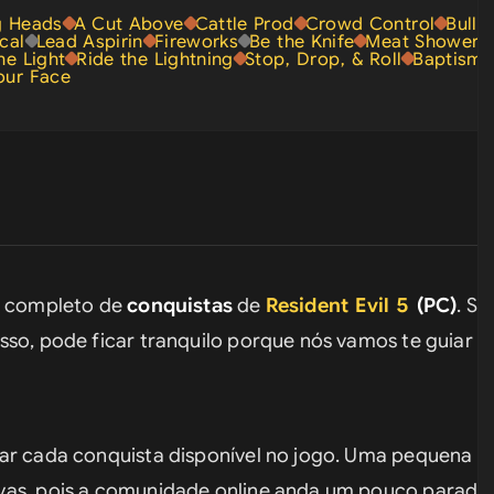
g Heads
A Cut Above
Cattle Prod
Crowd Control
Bull'
cal
Lead Aspirin
Fireworks
Be the Knife
Meat Shower
he Light
Ride the Lightning
Stop, Drop, & Roll
Baptism b
our Face
a completo de 
conquistas
 de 
Resident Evil 5
 (PC)
. Se
sso, pode ficar tranquilo porque nós vamos te guiar e
ar cada conquista disponível no jogo. Uma pequena res
vas, pois a comunidade online anda um pouco parada, 