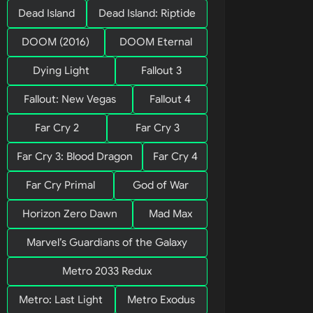
Dead Island
Dead Island: Riptide
DOOM (2016)
DOOM Eternal
Dying Light
Fallout 3
Fallout: New Vegas
Fallout 4
Far Cry 2
Far Cry 3
Far Cry 3: Blood Dragon
Far Cry 4
Far Cry Primal
God of War
Horizon Zero Dawn
Mad Max
Marvel’s Guardians of the Galaxy
30
Metro 2033 Redux
uistas
Metro: Last Light
Metro Exodus