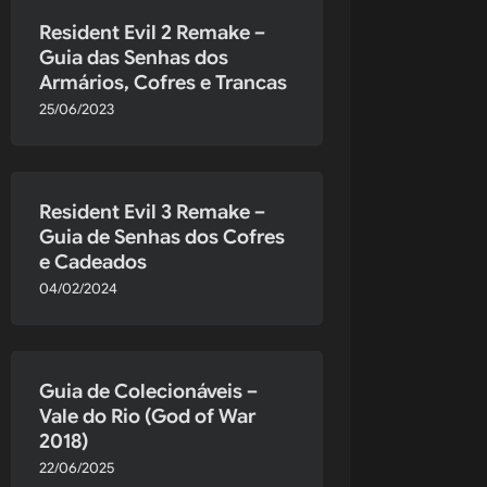
s-eye
Resident Evil 2 Remake –
Guia das Senhas dos
y Fire
Armários, Cofres e Trancas
25/06/2023
Resident Evil 3 Remake –
Guia de Senhas dos Cofres
e Cadeados
04/02/2024
 o seu 
m cada 
Guia de Colecionáveis –
Vale do Rio (God of War
2018)
salva: não 
22/06/2025
o que torna 