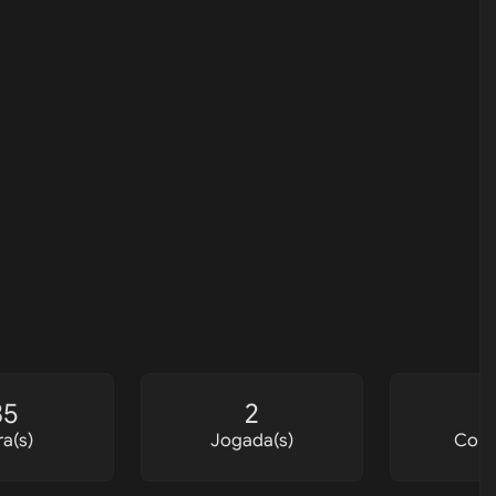
35
2
a(s)
Jogada(s)
Conq