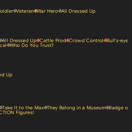
oldier
Veteran
War Hero
All Dressed Up
All Dressed Up
Cattle Prod
Crowd Control
Bull's-eye
cal
Who Do You Trust?
sed Up
Take It to the Max
They Belong in a Museum
Badge of
ACTION Figures!