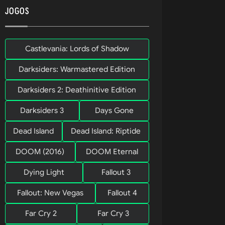
JOGOS
a campanha 
Castlevania: Lords of Shadow
Darksiders: Warmastered Edition
Darksiders 2: Deathinitive Edition
Darksiders 3
Days Gone
Dead Island
Dead Island: Riptide
DOOM (2016)
DOOM Eternal
Dying Light
Fallout 3
Fallout: New Vegas
Fallout 4
Far Cry 2
Far Cry 3