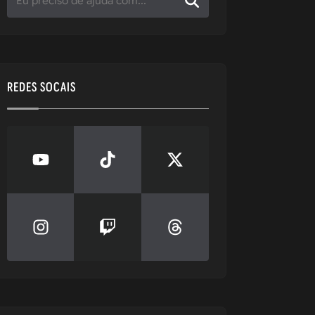
REDES SOCAIS
zir por todos 
essário 