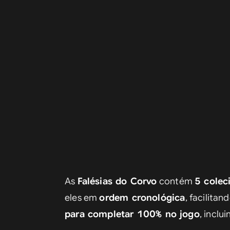
As 
Falésias do Corvo
 contém 
5 colec
eles em 
ordem cronológica
, facilita
para completar 100% no jogo
, inclu