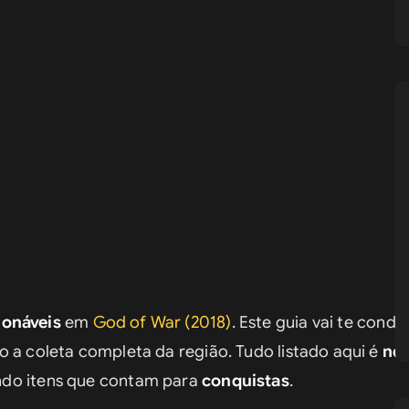
ionáveis
 em 
God of War (2018)
. Este guia vai te condu
ndo a coleta completa da região. Tudo listado aqui é 
nec
indo itens que contam para 
conquistas
.