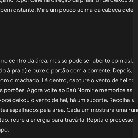
a no topo. Olhe na direção da praia, onde deixou seu
bem distante. Mire um pouco acima da cabeça dele pa
no centro da área, mas só pode ser aberto com as Lâ
do à praia) e puxe o portão com a corrente. Depois, de
om o machado. Lá dentro, capture o vento de hel com
 portões. Agora volte ao Baú Nornir e memorize as tr
ocê deixou o vento de hel, há um suporte. Recolha a 
ortes espalhados pela área. Cada um mostrará uma runa
o, retire a energia para travá-la. Repita o processo n
mpo.