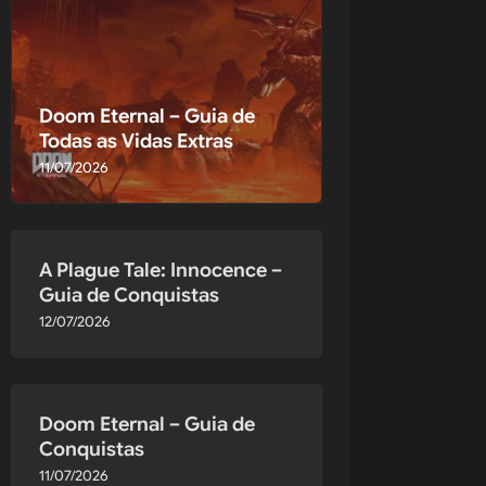
oqueiam o 
 
dor, você 
Doom Eternal – Guia de
o e ajude 
Todas as Vidas Extras
, está o 
11/07/2026
A Plague Tale: Innocence –
Guia de Conquistas
12/07/2026
r.
Doom Eternal – Guia de
Conquistas
11/07/2026