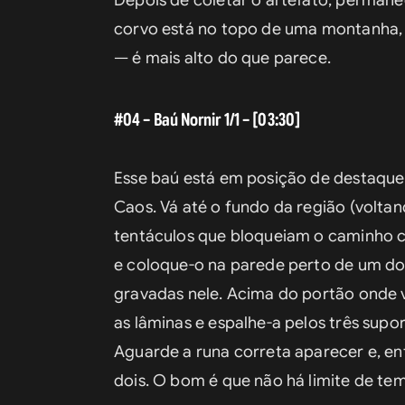
Depois de coletar o artefato, permaneç
corvo está no topo de uma montanha, 
— é mais alto do que parece.
#04 – Baú Nornir 1/1 – [03:30]
Esse baú está em posição de destaque 
Caos. Vá até o fundo da região (voltan
tentáculos que bloqueiam o caminho c
e coloque-o na parede perto de um dos
gravadas nele. Acima do portão onde v
as lâminas e espalhe-a pelos três sup
Aguarde a runa correta aparecer e, entã
dois. O bom é que não há limite de te