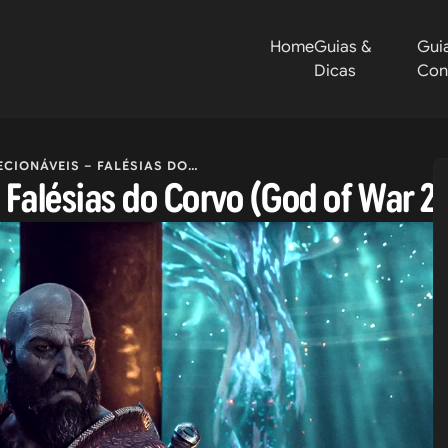
Home
Guias &
Gui
Dicas
Con
IS – FALÉSIAS DO CORVO (GOD OF WAR 2018)
 Falésias do Corvo (God of War 2