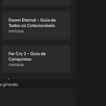
 barco. O 
ra acertar 
Doom Eternal – Guia de
Todos os Colecionáveis
11/07/2026
minas do 
Far Cry 3 – Guia de
strua os 
Conquistas
 as lâminas 
17/07/2026
ês runas 
energia com 
 girando. 
os outros 