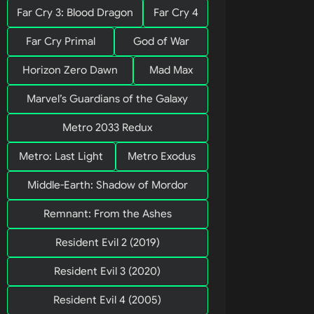
Far Cry 3: Blood Dragon
Far Cry 4
Far Cry Primal
God of War
todas as 
m da 
Horizon Zero Dawn
Mad Max
Marvel’s Guardians of the Galaxy
Metro 2033 Redux
Metro: Last Light
Metro Exodus
Middle-Earth: Shadow of Mordor
Remnant: From the Ashes
Resident Evil 2 (2019)
Resident Evil 3 (2020)
Resident Evil 4 (2005)