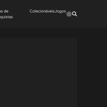
as de
Colecionáveis
Jogos
quistas
018)