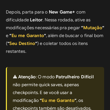
Depois, parta para o 
New Game+
 com 
dificuldade 
Leitor
. Nessa rodada, ative as 
modificações necessárias pra pegar 
“
Mutação
“
e 
“
Eu me Garanto
“
, além de buscar o final bom 
(
“
Seu Destino
“
) e coletar todos os itens 
restantes.
⚠️ 
Atenção
: O modo 
Patrulheiro Difícil
não permite quick saves, apenas 
checkpoints. E se você usar a 
modificação 
“
Eu me Garanto
“
, os 
checkpoints também são desativados. 