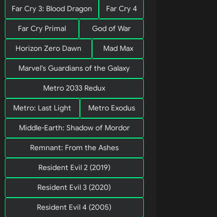
Far Cry 3: Blood Dragon
Far Cry 4
Far Cry Primal
God of War
Horizon Zero Dawn
Mad Max
Marvel’s Guardians of the Galaxy
Metro 2033 Redux
Metro: Last Light
Metro Exodus
Middle-Earth: Shadow of Mordor
pida
 é 
Remnant: From the Ashes
ns 
Resident Evil 2 (2019)
Resident Evil 3 (2020)
Resident Evil 4 (2005)