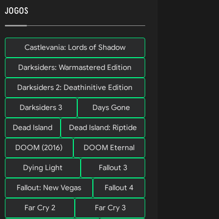
JOGOS
açador 
Castlevania: Lords of Shadow
atento 
Darksiders: Warmastered Edition
Darksiders 2: Deathinitive Edition
Darksiders 3
Days Gone
 as 
Vidas 
ante e 
Dead Island
Dead Island: Riptide
quistas ao 
DOOM (2016)
DOOM Eternal
Dying Light
Fallout 3
Fallout: New Vegas
Fallout 4
Far Cry 2
Far Cry 3