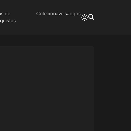
as de
Colecionáveis
Jogos
quistas