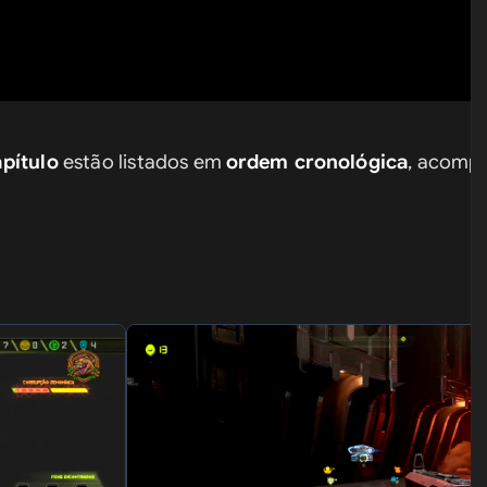
apítulo
 estão listados em 
ordem cronológica
, acomp