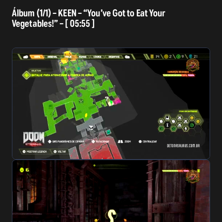
Álbum (1/1) – KEEN – “You’ve Got to Eat Your
Vegetables!” – [ 05:55 ]