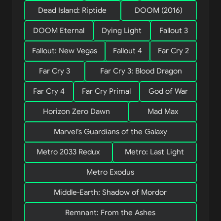
Dead Island: Riptide
DOOM (2016)
DOOM Eternal
Dying Light
Fallout 3
Fallout: New Vegas
Fallout 4
Far Cry 2
Far Cry 3
Far Cry 3: Blood Dragon
Far Cry 4
Far Cry Primal
God of War
Horizon Zero Dawn
Mad Max
Marvel’s Guardians of the Galaxy
Metro 2033 Redux
Metro: Last Light
Metro Exodus
Middle-Earth: Shadow of Mordor
Remnant: From the Ashes