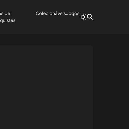
as de
Colecionáveis
Jogos
quistas
e Caça