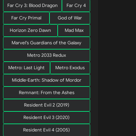
 de caça. 
Far Cry 3: Blood Dragon
Far Cry 4
stabelecido 
Far Cry Primal
God of War
 uma 
Horizon Zero Dawn
Mad Max
 e uma 
Marvel’s Guardians of the Galaxy
Metro 2033 Redux
Metro: Last Light
Metro Exodus
Middle-Earth: Shadow of Mordor
 testar as 
Remnant: From the Ashes
Resident Evil 2 (2019)
Resident Evil 3 (2020)
Resident Evil 4 (2005)