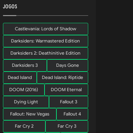
ores, em 
JOGOS
alquer 
Castlevania: Lords of Shadow
Darksiders: Warmastered Edition
 cinco 
Darksiders 2: Deathinitive Edition
 você 
na missão 
Darksiders 3
Days Gone
Dead Island
Dead Island: Riptide
DOOM (2016)
DOOM Eternal
com três 
Dying Light
Fallout 3
quistas
Fallout: New Vegas
Fallout 4
Far Cry 2
Far Cry 3