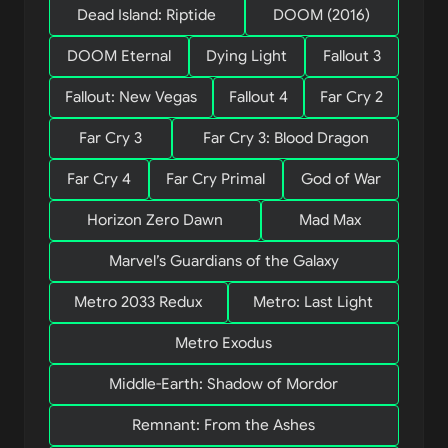
Dead Island: Riptide
DOOM (2016)
DOOM Eternal
Dying Light
Fallout 3
Fallout: New Vegas
Fallout 4
Far Cry 2
Far Cry 3
Far Cry 3: Blood Dragon
Far Cry 4
Far Cry Primal
God of War
Horizon Zero Dawn
Mad Max
Marvel’s Guardians of the Galaxy
Metro 2033 Redux
Metro: Last Light
Metro Exodus
Middle-Earth: Shadow of Mordor
Remnant: From the Ashes