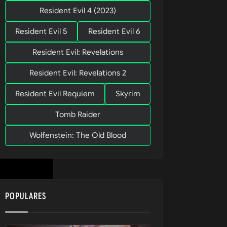
Resident Evil 4 (2023)
Resident Evil 5
Resident Evil 6
o baú de 
Resident Evil: Revelations
uma 
Resident Evil: Revelations 2
Resident Evil Requiem
Skyrim
Tomb Raider
Wolfenstein: The Old Blood
POPULARES