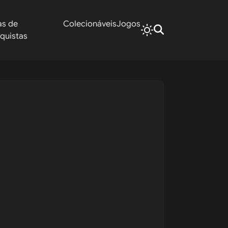
as de
Colecionáveis
Jogos
quistas
Tattoos