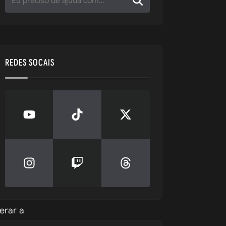
REDES SOCAIS
etar todas 
 revistas 
rar a 