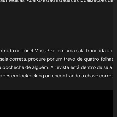
as medicas. Abaixo estão listadas as localizações de 
trada no Túnel Mass Pike, em uma sala trancada ao sul
 a sala correta, procure por um trevo-de-quatro-folhas
na bochecha de alguém. A revista está dentro da sala t
ades em lockpicking ou encontrando a chave correta.