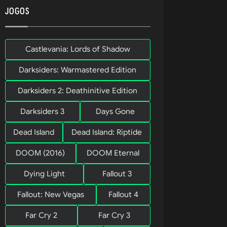
cada uma 
JOGOS
Castlevania: Lords of Shadow
Darksiders: Warmastered Edition
Darksiders 2: Deathinitive Edition
, ao lado 
Darksiders 3
Days Gone
 com um osso 
rancada e 
Dead Island
Dead Island: Riptide
DOOM (2016)
DOOM Eternal
Dying Light
Fallout 3
Fallout: New Vegas
Fallout 4
Far Cry 2
Far Cry 3