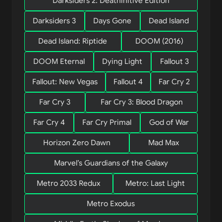
Darksiders 2: Deathinitive Edition
Darksiders 3
Days Gone
Dead Island
Dead Island: Riptide
DOOM (2016)
DOOM Eternal
Dying Light
Fallout 3
Fallout: New Vegas
Fallout 4
Far Cry 2
Far Cry 3
Far Cry 3: Blood Dragon
Far Cry 4
Far Cry Primal
God of War
Horizon Zero Dawn
Mad Max
Marvel’s Guardians of the Galaxy
Metro 2033 Redux
Metro: Last Light
Metro Exodus