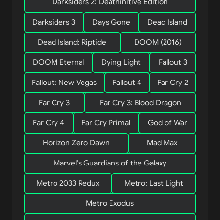
Darksiders 2: Deathinitive Edition
Darksiders 3
Days Gone
Dead Island
Dead Island: Riptide
DOOM (2016)
DOOM Eternal
Dying Light
Fallout 3
Fallout: New Vegas
Fallout 4
Far Cry 2
Far Cry 3
Far Cry 3: Blood Dragon
Far Cry 4
Far Cry Primal
God of War
Horizon Zero Dawn
Mad Max
Marvel’s Guardians of the Galaxy
Metro 2033 Redux
Metro: Last Light
Metro Exodus