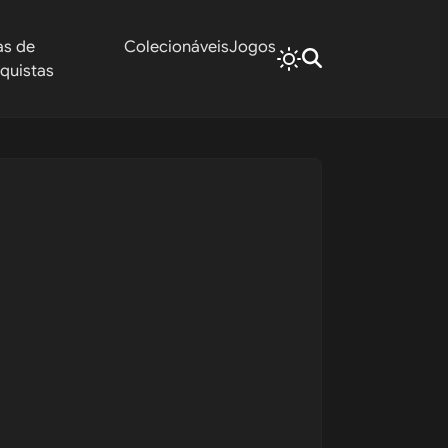
as de
Colecionáveis
Jogos
quistas
 de