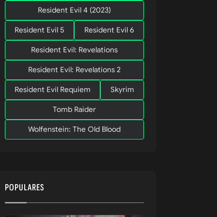
Resident Evil 4 (2023)
Resident Evil 5
Resident Evil 6
Resident Evil: Revelations
Resident Evil: Revelations 2
Resident Evil Requiem
Skyrim
Tomb Raider
Wolfenstein: The Old Blood
POPULARES