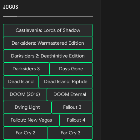
JOGOS
Castlevania: Lords of Shadow
Darksiders: Warmastered Edition
Darksiders 2: Deathinitive Edition
Darksiders 3
Days Gone
Dead Island
Dead Island: Riptide
DOOM (2016)
DOOM Eternal
Dying Light
Fallout 3
dicionando 
Fallout: New Vegas
Fallout 4
rítico.
Far Cry 2
Far Cry 3