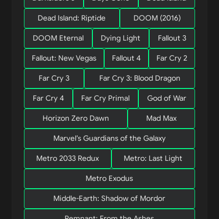
Dead Island: Riptide
DOOM (2016)
DOOM Eternal
Dying Light
Fallout 3
Fallout: New Vegas
Fallout 4
Far Cry 2
Far Cry 3
Far Cry 3: Blood Dragon
Far Cry 4
Far Cry Primal
God of War
Horizon Zero Dawn
Mad Max
Marvel’s Guardians of the Galaxy
Metro 2033 Redux
Metro: Last Light
Metro Exodus
Middle-Earth: Shadow of Mordor
Remnant: From the Ashes