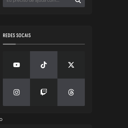
REDES SOCAIS
go é uma 
a sob o 
o 