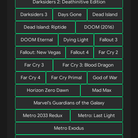
Darksiders 2: Deathinitive Edition
Darksiders 3
Days Gone
Dead Island
Dead Island: Riptide
DOOM (2016)
DOOM Eternal
Dying Light
Fallout 3
Fallout: New Vegas
Fallout 4
Far Cry 2
Far Cry 3
Far Cry 3: Blood Dragon
Far Cry 4
Far Cry Primal
God of War
Horizon Zero Dawn
Mad Max
Marvel’s Guardians of the Galaxy
Metro 2033 Redux
Metro: Last Light
Metro Exodus