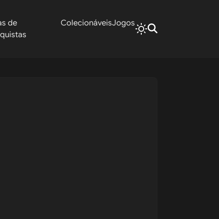
as de
Colecionáveis
Jogos
quistas
e